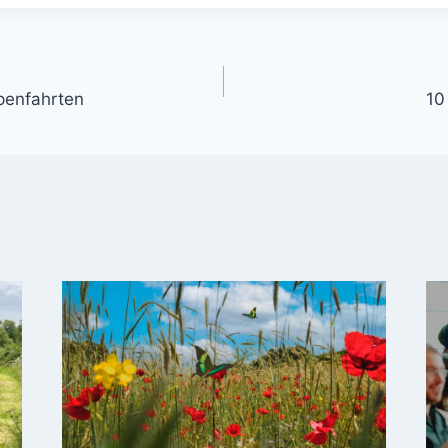
penfahrten
10