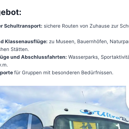
ebot:
r Schultransport:
sichere Routen von Zuhause zur Sch
nd Klassenausflüge:
zu Museen, Bauernhöfen, Naturpar
chen Stätten.
flüge und Abschlussfahrten:
Wasserparks, Sportaktivit
v.m.
sporte
für Gruppen mit besonderen Bedürfnissen.