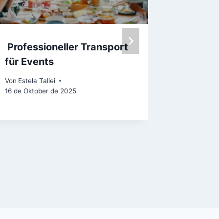
Professioneller Transport
Weihnac
für Events
persona
Transpo
Von
Estela Tallei
Abend
16 de Oktober de 2025
undInce
Von
Estela 
19 de Nov